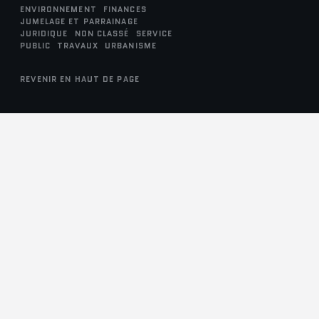
ENVIRONNEMENT
FINANCES
JUMELAGE ET PARRAINAGE
JURIDIQUE
NON CLASSÉ
SERVICE
PUBLIC
TRAVAUX
URBANISME
REVENIR EN HAUT DE PAGE