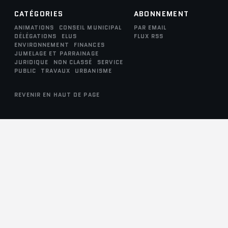
CATÉGORIES
ABONNEMENT
ANIMATIONS
CONSEIL MUNICIPAL
PAR EMAIL
DÉLÉGATIONS
ELUS
FLUX RSS
ENVIRONNEMENT
FINANCES
JUMELAGE ET PARRAINAGE
JURIDIQUE
NON CLASSÉ
SERVICE
PUBLIC
TRAVAUX
URBANISME
REVENIR EN HAUT DE PAGE