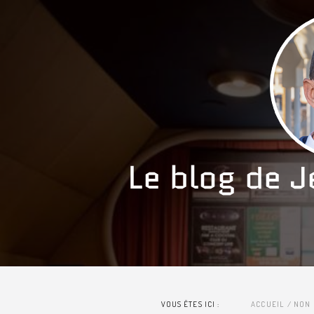
VOUS ÊTES ICI :
ACCUEIL
NON 