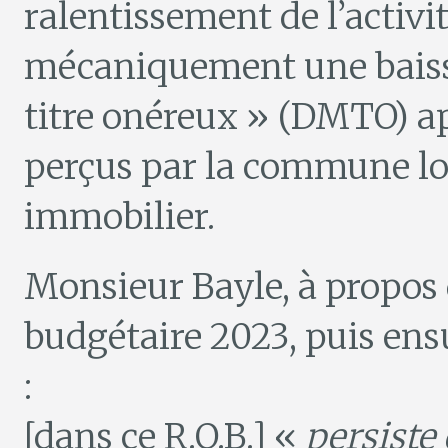
ralentissement de l’activi
mécaniquement une baisse
titre onéreux » (DMTO) app
perçus par la commune lor
immobilier.
Monsieur Bayle, à propos 
budgétaire 2023, puis ensui
:
[dans ce R.O.B.] «
persiste 