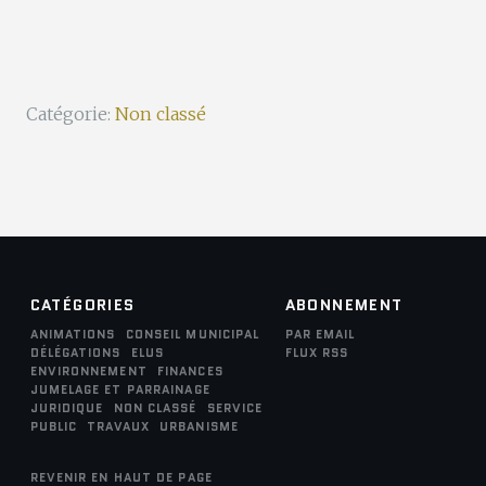
Catégorie:
Non classé
CATÉGORIES
ABONNEMENT
ANIMATIONS
CONSEIL MUNICIPAL
PAR EMAIL
DÉLÉGATIONS
ELUS
FLUX RSS
ENVIRONNEMENT
FINANCES
JUMELAGE ET PARRAINAGE
JURIDIQUE
NON CLASSÉ
SERVICE
PUBLIC
TRAVAUX
URBANISME
REVENIR EN HAUT DE PAGE