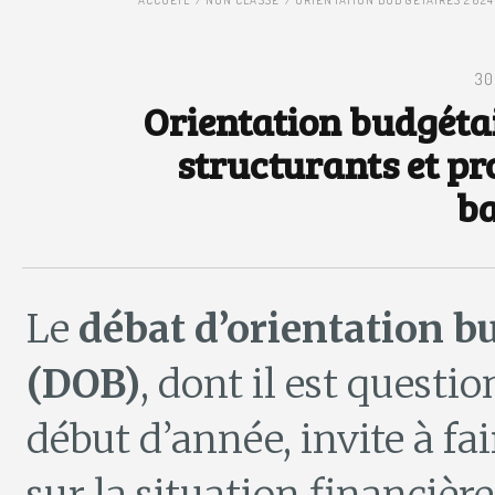
ACCUEIL
NON CLASSÉ
ORIENTATION BUDGÉTAIRES 2024
30
Orientation budgétai
structurants et pr
ba
Le
débat d’orientation b
(DOB)
, dont il est questi
début d’année, invite à fa