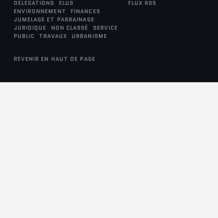
DÉLÉGATIONS
ELUS
FLUX RSS
ENVIRONNEMENT
FINANCES
JUMELAGE ET PARRAINAGE
JURIDIQUE
NON CLASSÉ
SERVICE
PUBLIC
TRAVAUX
URBANISME
REVENIR EN HAUT DE PAGE