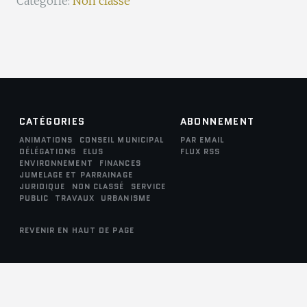
Catégorie:
Non classé
CATÉGORIES
ABONNEMENT
ANIMATIONS
CONSEIL MUNICIPAL
PAR EMAIL
DÉLÉGATIONS
ELUS
FLUX RSS
ENVIRONNEMENT
FINANCES
JUMELAGE ET PARRAINAGE
JURIDIQUE
NON CLASSÉ
SERVICE
PUBLIC
TRAVAUX
URBANISME
REVENIR EN HAUT DE PAGE