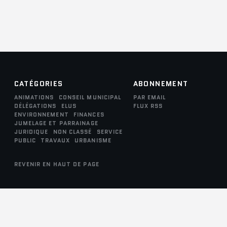
CATÉGORIES
ABONNEMENT
ANIMATIONS
CONSEIL MUNICIPAL
PAR EMAIL
DÉLÉGATIONS
ELUS
FLUX RSS
ENVIRONNEMENT
FINANCES
JUMELAGE ET PARRAINAGE
JURIDIQUE
NON CLASSÉ
SERVICE
PUBLIC
TRAVAUX
URBANISME
REVENIR EN HAUT DE PAGE