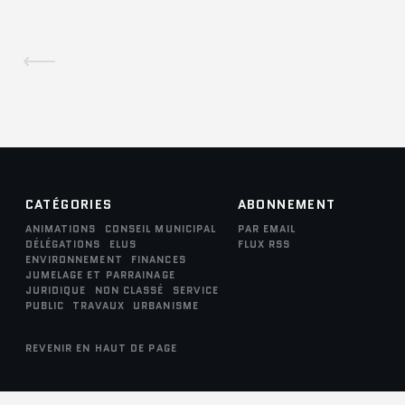
CATÉGORIES
ABONNEMENT
ANIMATIONS
CONSEIL MUNICIPAL
PAR EMAIL
DÉLÉGATIONS
ELUS
FLUX RSS
ENVIRONNEMENT
FINANCES
JUMELAGE ET PARRAINAGE
JURIDIQUE
NON CLASSÉ
SERVICE
PUBLIC
TRAVAUX
URBANISME
REVENIR EN HAUT DE PAGE