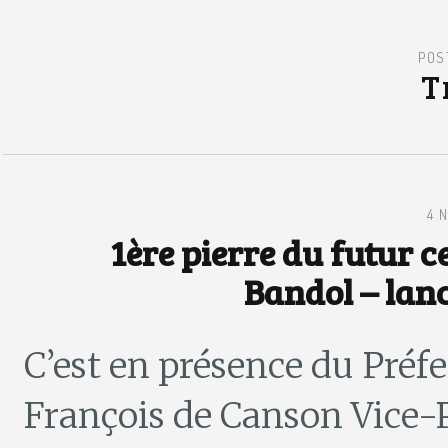
POS
T
4 
1ère pierre du futur 
Bandol – lan
C’est en présence du Préf
François de Canson Vice-P