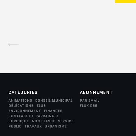
CATÉGORIES
ABONNEMENT
ANIMATIONS
CONSEIL MUNICIPAL
PAR EMAIL
DÉLÉGATIONS
ELUS
FLUX RSS
ENVIRONNEMENT
FINANCES
JUMELAGE ET PARRAINAGE
JURIDIQUE
NON CLASSÉ
SERVICE
PUBLIC
TRAVAUX
URBANISME