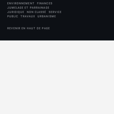
ENVIRONNEMENT
FINANCES
JUMELAGE ET PARRAINAGE
JURIDIQUE
NON CLASSÉ
SERVICE
PUBLIC
TRAVAUX
URBANISME
REVENIR EN HAUT DE PAGE