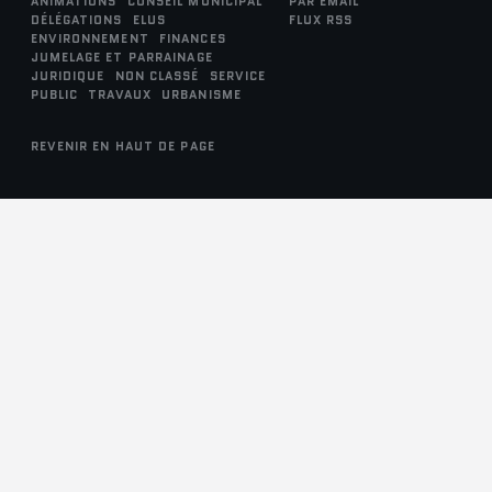
ANIMATIONS
CONSEIL MUNICIPAL
PAR EMAIL
DÉLÉGATIONS
ELUS
FLUX RSS
ENVIRONNEMENT
FINANCES
JUMELAGE ET PARRAINAGE
JURIDIQUE
NON CLASSÉ
SERVICE
PUBLIC
TRAVAUX
URBANISME
REVENIR EN HAUT DE PAGE